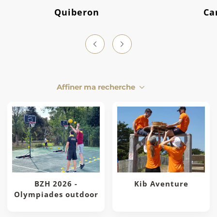
Quiberon
Ca
Affiner ma recherche
BZH 2026 -
Kib Aventure
Olympiades outdoor