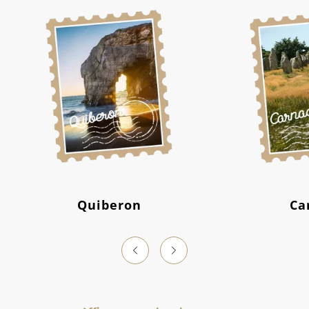
Quiberon
Ca